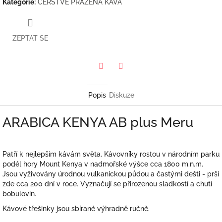
Kategorie
:
ČERSTVĚ PRAŽENÁ KÁVA
ZEPTAT SE
Twitter
Facebook
Popis
Diskuze
ARABICA KENYA AB plus Meru
Patří k nejlepším kávám světa. Kávovníky rostou v národním parku
podél hory Mount Kenya v nadmořské výšce cca 1800 m.n.m.
Jsou vyživovány úrodnou vulkanickou půdou a častými dešti - prší
zde cca 200 dní v roce. Vyznačují se přirozenou sladkostí a chutí
bobulovin.
Kávové třešinky jsou sbírané výhradně ručně.