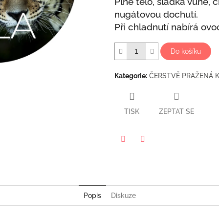
Plné tělo, sladká vůně, 
nugátovou dochutí.
Při chladnutí nabírá ovo
Do košíku
Kategorie
:
ČERSTVĚ PRAŽENÁ 
TISK
ZEPTAT SE
Twitter
Facebook
Popis
Diskuze