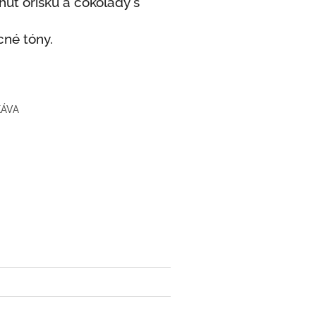
chuť oříšku a čokolády s
cné tóny.
KÁVA